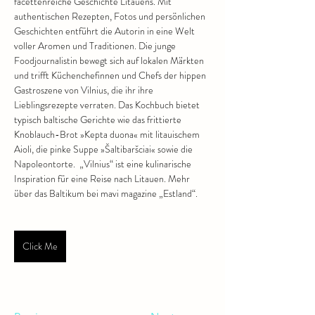
facettenreiche Geschichte Litauens. Mit 
authentischen Rezepten, Fotos und persönlichen 
Geschichten entführt die Autorin in eine Welt 
voller Aromen und Traditionen. Die junge 
Foodjournalistin bewegt sich auf lokalen Märkten 
und trifft Küchenchefinnen und Chefs der hippen 
Gastroszene von Vilnius, die ihr ihre 
Lieblingsrezepte verraten. Das Kochbuch bietet 
typisch baltische Gerichte wie das frittierte 
Knoblauch-Brot »Kepta duona« mit litauischem 
Aioli, die pinke Suppe »Šaltibaršciai« sowie die 
Napoleontorte.  „Vilnius“ ist eine kulinarische 
Inspiration für eine Reise nach Litauen. Mehr 
über das Baltikum bei mavi magazine „Estland“.
Click Me